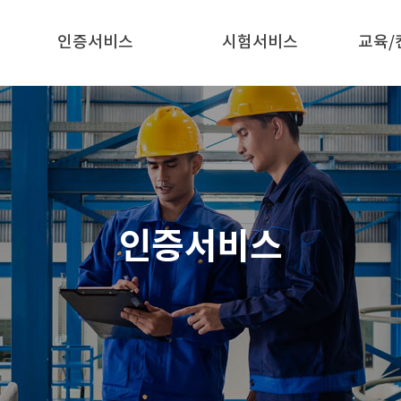
전기시험
KCs시험
인증서비스
시험서비스
교육/
CE(MD-산업기계)
CE(EMC-전자파)
고객의 소리
인사말
EMC
ESD(SEMI E78)
공평성 선언
문의사항
E(LVD-저전압기기)
unctional Safety
환경안전사양서제작
KCs
인증지원사업
SEMI F47
주요고객
양식 다운로드
인정현황
고조파
NRTL
SEMI
SEMI S6
인증서비스