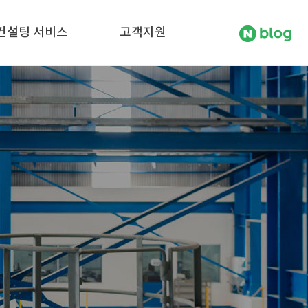
방폭
전류통전
컨설팅 서비스
고객지원
CE(ATEX-방폭)
CE(PED-압력용기)
SEMI 규격시험
회사연혁
자료실
SEMI S23
공지사항
조직도
S-MARK
안전진단
IECEx CoPC 국제방폭 교육
KC
제품안전시험
오시는길
뉴스레터
고장/위험 분석
Functional Safety
대기업 3자 인증